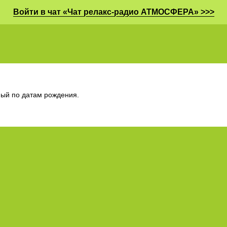
Войти в чат «Чат релакс-радио АТМОСФЕРА» >>>
ный по датам рождения.